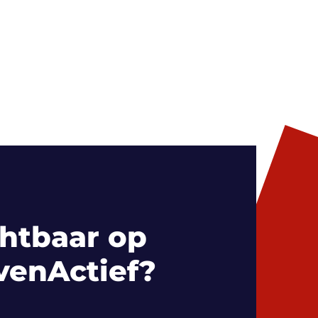
htbaar op
venActief?