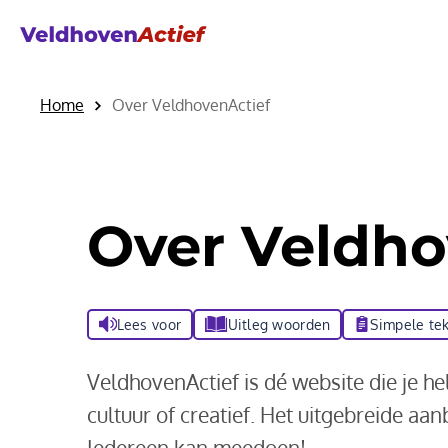
Home
Over VeldhovenActief
Over Veldho
Lees voor
Uitleg woorden
Simpele tek
VeldhovenActief is dé website die je h
cultuur of creatief. Het uitgebreide aa
Iedereen kan meedoen!