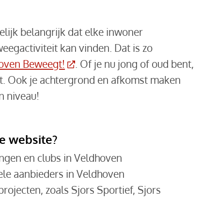
ijk belangrijk dat elke inwoner
egactiviteit kan vinden. Dat is zo
(Deze link gaat naar een externe 
oven Beweegt!
. Of je nu jong of oud bent,
bt. Ook je achtergrond en afkomst maken
n niveau!
ze website?
ingen en clubs in Veldhoven
uele aanbieders in Veldhoven
rojecten, zoals Sjors Sportief, Sjors