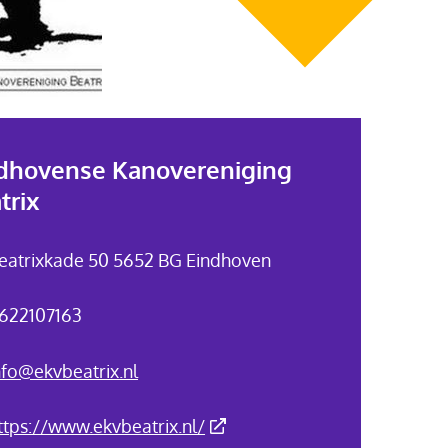
dhovense Kanovereniging
trix
eatrixkade 50 5652 BG Eindhoven
622107163
nfo@ekvbeatrix.nl
(Deze link gaat naar een exter
ttps://www.ekvbeatrix.nl/