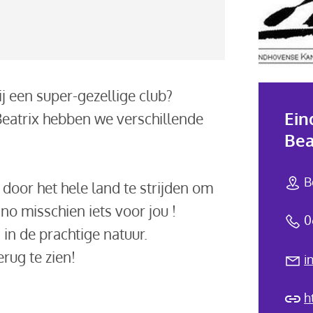
ij een super-gezellige club?​
Ein
 Beatrix hebben we verschillende
Bea
B
 door het hele land te strijden om
no misschien iets voor jou !
0
in de prachtige natuur.​
ug te zien!​
i
h