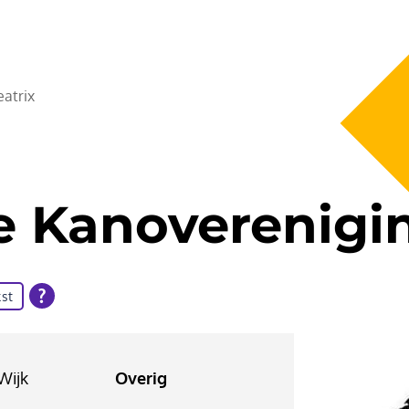
atrix
 Kanoverenigin
st
Wijk
Overig