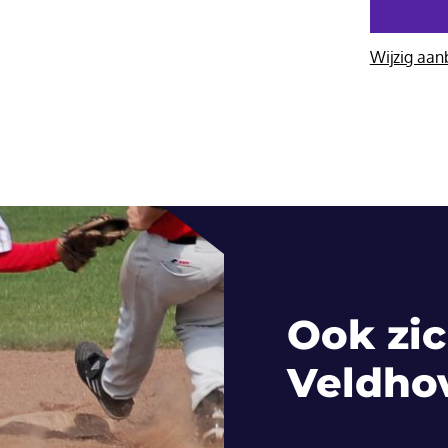
Wijzig aan
Ook zic
Veldho