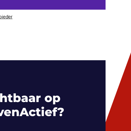
bieder
htbaar op
venActief?