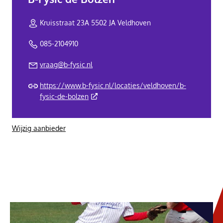
Kruisstraat 23A 5502 JA Veldhoven
085-2104910
vraag@b-fysic.nl
https://www.b-fysic.nl/locaties/veldhoven/b-
(Deze link gaat naar een externe website)
fysic-de-bolzen
Wijzig aanbieder