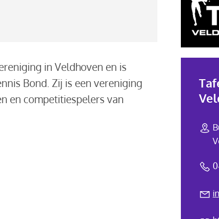
ereniging in Veldhoven en is
Taf
nnis Bond. Zij is een vereniging
Vel
en en competitiespelers van
B
V
0
i