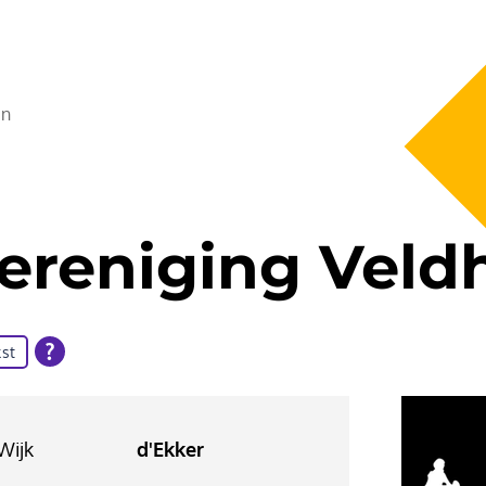
en
vereniging Vel
st
Wijk
d'Ekker