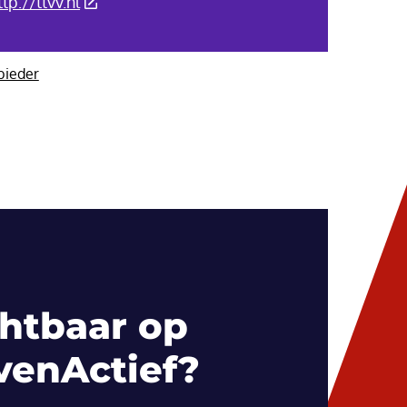
(Deze link gaat naar een externe website)
ttp://ttvv.nl
bieder
htbaar op
venActief?