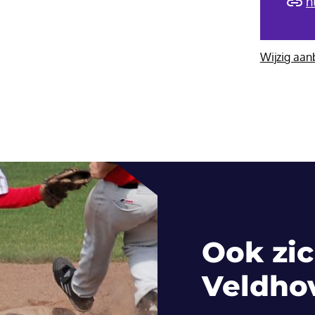
h
Wijzig aan
Ook zic
Veldho