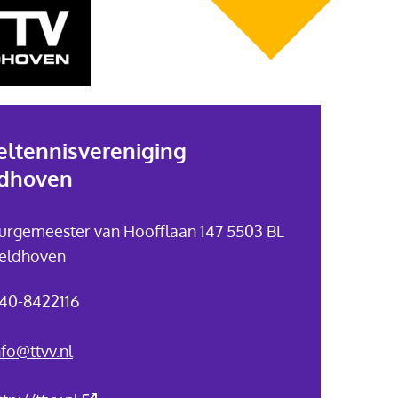
eltennisvereniging
dhoven
urgemeester van Hoofflaan 147 5503 BL
eldhoven
40-8422116
nfo@ttvv.nl