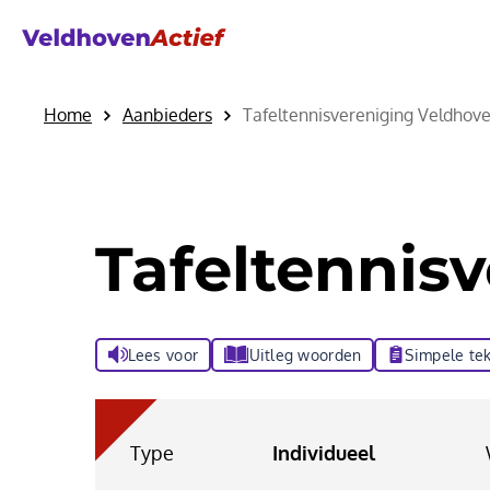
Home
Aanbieders
Tafeltennisvereniging Veldhov
Tafeltennis
Lees voor
Uitleg woorden
Simpele tek
Type
Individueel