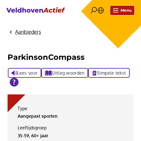
Menu
Aanbieders
Home
ParkinsonCompass
Lees voor
Uitleg woorden
Simpele tekst
Type
Aangepast sporten
Leeftijdsgroep
35-59, 60+ jaar