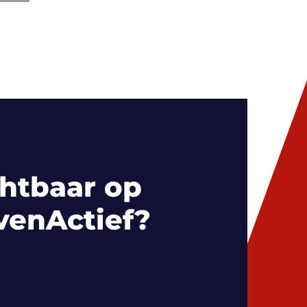
htbaar op
venActief?