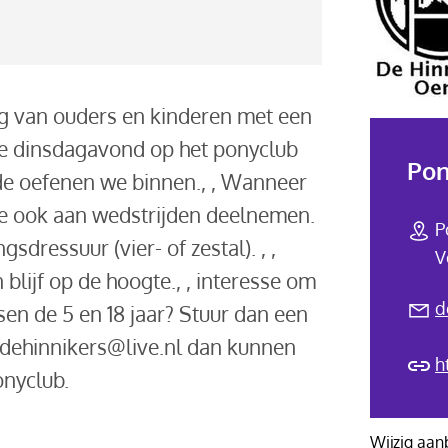
ng van ouders en kinderen met een
re dinsdagavond op het ponyclub
Pon
ode oefenen we binnen., , Wanneer
 je ook aan wedstrijden deelnemen.
P
sdressuur (vier- of zestal). , ,
V
blijf op de hoogte., , interesse om
d
sen de 5 en 18 jaar? Stuur dan een
r dehinnikers@live.nl dan kunnen
h
onyclub.
Wijzig aan