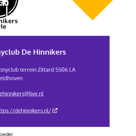
yclub De Hinnikers
onyclub terrein Zittard 5506 LA
eldhoven
ehinnikers@live.nl
(Deze link gaat naar een externe w
ttps://dehinnikers.nl/
bieder