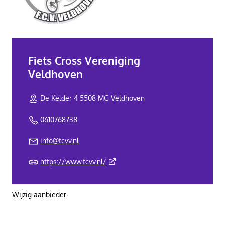
Fiets Cross Vereniging
Veldhoven
De Kelder 4 5508 MG Veldhoven
0610768738
info@fcvv.nl
(Deze link gaat naar een externe web
https://www.fcvv.nl/
Wijzig aanbieder