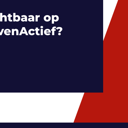
htbaar op
venActief?