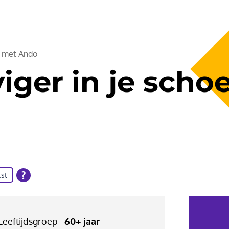
en met Ando
viger in je sch
st
Leeftijdsgroep
60+ jaar