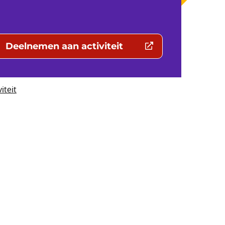
Deelnemen aan activiteit
(Deze link gaat naar een externe websit
viteit