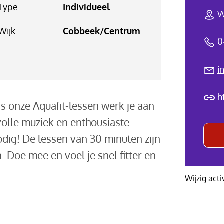
Type
Individueel
W
Wijk
Cobbeek/Centrum
0
i
h
ns onze Aquafit-lessen werk je aan
volle muziek en enthousiaste
dig! De lessen van 30 minuten zijn
 Doe mee en voel je snel fitter en
Wijzig acti