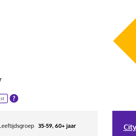
r
st
Cit
Leeftijdsgroep
35-59, 60+ jaar