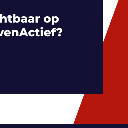
htbaar op
venActief?