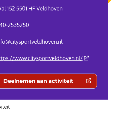
al 152 5501 HP Veldhoven
40-2535250
nfo@citysportveldhoven.nl
(Deze link gaat naar 
ttps://www.citysportveldhoven.nl/
Deelnemen aan activiteit
(Deze link gaat naar een externe websit
viteit