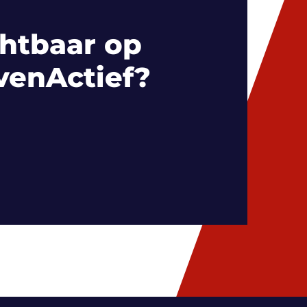
htbaar op
venActief?