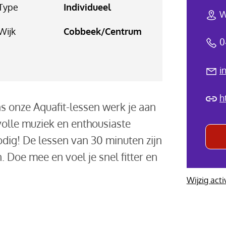
Type
Individueel
W
Wijk
Cobbeek/Centrum
0
i
h
ns onze Aquafit-lessen werk je aan
volle muziek en enthousiaste
dig! De lessen van 30 minuten zijn
 Doe mee en voel je snel fitter en
Wijzig acti