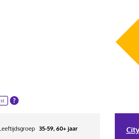
st
Cit
Leeftijdsgroep
35-59, 60+ jaar