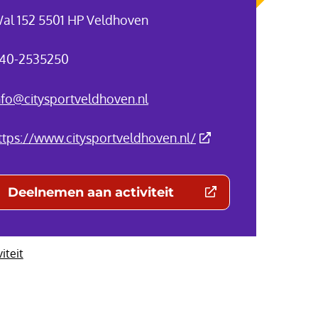
al 152 5501 HP Veldhoven
40-2535250
nfo@citysportveldhoven.nl
(Deze link gaat naar 
ttps://www.citysportveldhoven.nl/
Deelnemen aan activiteit
(Deze link gaat naar een externe websit
viteit