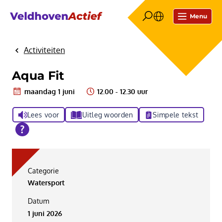
Menu
Activiteiten
Home
Aqua Fit
maandag 1 juni
12.00 - 12.30 uur
Lees voor
Uitleg woorden
Simpele tekst
Categorie
Watersport
Datum
1 juni 2026