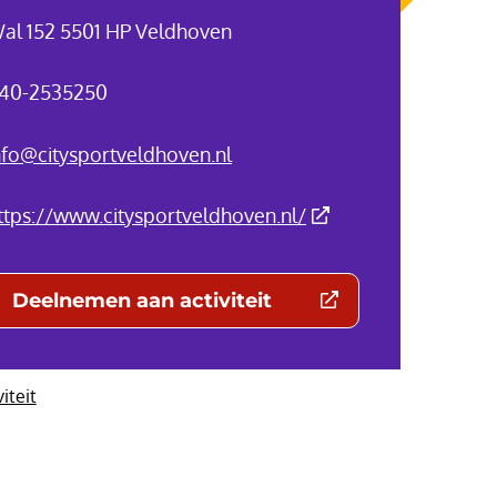
al 152 5501 HP Veldhoven
40-2535250
nfo@citysportveldhoven.nl
(Deze link gaat naar 
ttps://www.citysportveldhoven.nl/
Deelnemen aan activiteit
(Deze link gaat naar een externe websit
viteit