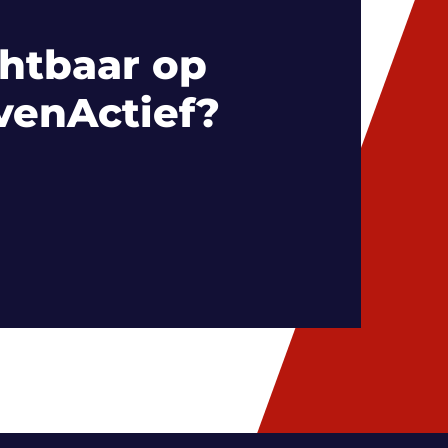
htbaar op
venActief?