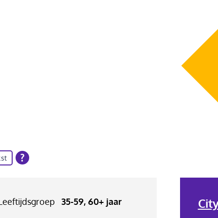
st
Cit
Leeftijdsgroep
35-59, 60+ jaar