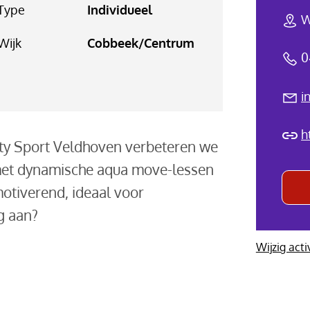
Type
Individueel
W
Wijk
Cobbeek/Centrum
0
i
h
City Sport Veldhoven verbeteren we
met dynamische aqua move-lessen
motiverend, ideaal voor
ng aan?
Wijzig acti