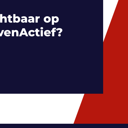
htbaar op
venActief?