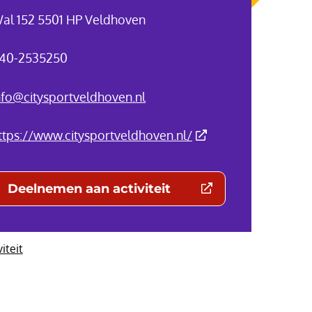
al 152 5501 HP Veldhoven
40-2535250
nfo@citysportveldhoven.nl
(Deze link gaat naar 
ttps://www.citysportveldhoven.nl/
Deelnemen aan activiteit
(Deze link gaat naar een externe websit
viteit