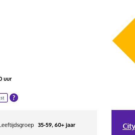
00 uur
st
Cit
Leeftijdsgroep
35-59, 60+ jaar