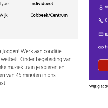
Type
Individueel
W
Wijk
Cobbeek/Centrum
0
i
h
ua Joggen! Werk aan conditie
 wetbelt. Onder begeleiding van
ke muziek train je spieren en
en van 45 minuten in ons
st!
Wijzig acti