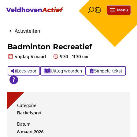
Menu
Activiteiten
Home
Badminton Recreatief
vrijdag 6 maart
9.30 - 11.30 uur
Lees voor
Uitleg woorden
Simpele tekst
Categorie
Racketsport
Datum
6 maart 2026