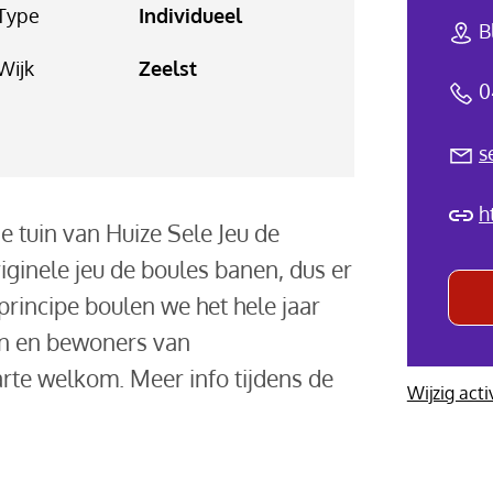
Type
Individueel
B
Wijk
Zeelst
0
s
h
 tuin van Huize Sele Jeu de
iginele jeu de boules banen, dus er
principe boulen we het hele jaar
en en bewoners van
rte welkom. Meer info tijdens de
Wijzig acti