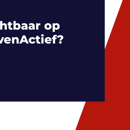
htbaar op
venActief?