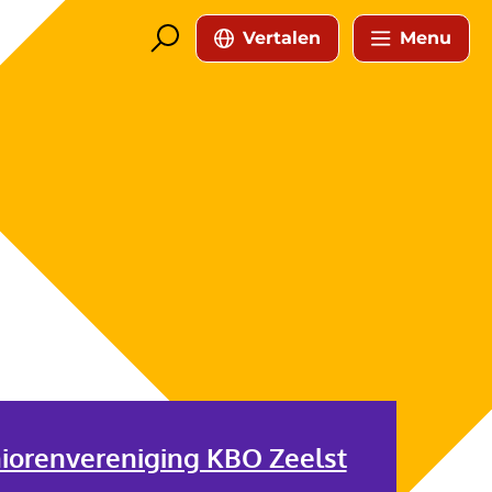
Vertalen
Menu
iorenvereniging KBO Zeelst