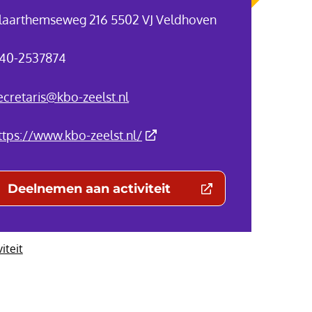
laarthemseweg 216 5502 VJ Veldhoven
40-2537874
ecretaris@kbo-zeelst.nl
(Deze link gaat naar een exter
ttps://www.kbo-zeelst.nl/
Deelnemen aan activiteit
(Deze link gaat naar een externe websit
viteit