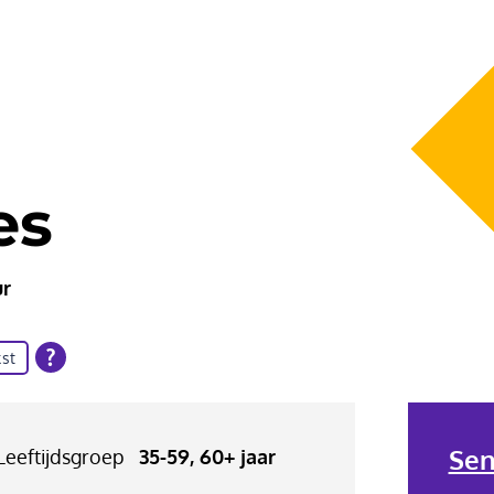
es
ur
st
Sen
Leeftijdsgroep
35-59, 60+ jaar