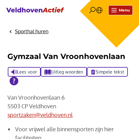
Menu
Sporthal huren
Home
Gymzaal Van Vroonhovenlaan
Lees voor
Uitleg woorden
Simpele tekst
Van Vroonhovenlaan 6
5503 CP Veldhoven
sportzaken@veldhoven.nl
Voor vrijwel alle binnensporten zijn hier
faciliteiten