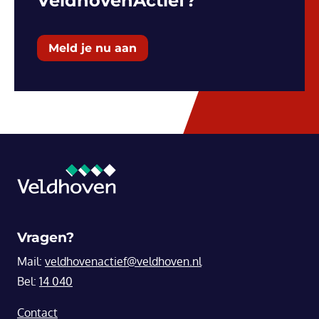
VeldhovenActief?
Meld je nu aan
Vragen?
Mail:
veldhovenactief@veldhoven.nl
Bel:
14 040
Contact