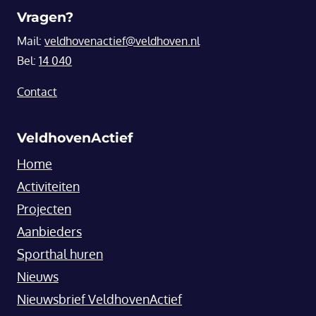
Vragen?
Mail:
veldhovenactief@veldhoven.nl
Bel:
14 040
Contact
VeldhovenActief
Home
Activiteiten
Projecten
Aanbieders
Sporthal huren
Nieuws
Nieuwsbrief VeldhovenActief