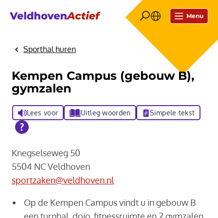
Menu
Sporthal huren
Home
Kempen Campus (gebouw B),
gymzalen
Lees voor
Uitleg woorden
Simpele tekst
Knegselseweg 50
5504 NC Veldhoven
sportzaken@veldhoven.nl
Op de Kempen Campus vindt u in gebouw B
een turnhal, dojo, fitnessruimte en 2 gymzalen