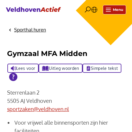
Menu
Sporthal huren
Home
Gymzaal MFA Midden
Lees voor
Uitleg woorden
Simpele tekst
Sterrenlaan 2
5505 AJ Veldhoven
sportzaken@veldhoven.nl
Voor vrijwel alle binnensporten zijn hier
faciliteiten