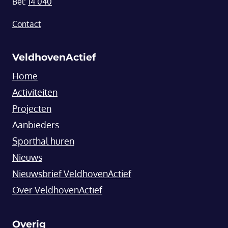
Bel:
14 040
Contact
VeldhovenActief
Home
Activiteiten
Projecten
Aanbieders
Sporthal huren
Nieuws
Nieuwsbrief VeldhovenActief
Over VeldhovenActief
Overig