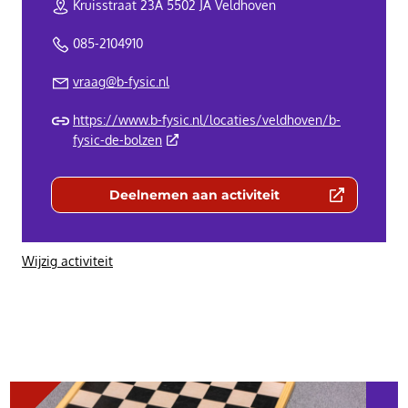
Kruisstraat 23A 5502 JA Veldhoven
085-2104910
vraag@b-fysic.nl
https://www.b-fysic.nl/locaties/veldhoven/b-
(Deze link gaat naar een externe website)
fysic-de-bolzen
Deelnemen aan activiteit
(Deze link gaat naar een externe we
Wijzig activiteit