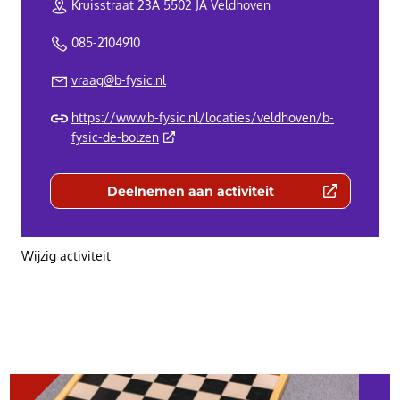
Kruisstraat 23A 5502 JA Veldhoven
085-2104910
vraag@b-fysic.nl
https://www.b-fysic.nl/locaties/veldhoven/b-
(Deze link gaat naar een externe website)
fysic-de-bolzen
Deelnemen aan activiteit
(Deze link gaat naar een externe we
Wijzig activiteit