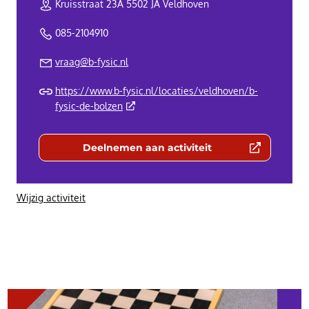
Kruisstraat 23A 5502 JA Veldhoven
085-2104910
vraag@b-fysic.nl
https://www.b-fysic.nl/locaties/veldhoven/b-
(Deze link gaat naar een externe website)
fysic-de-bolzen
Deelnemen aan activiteit
(Deze link gaat naar een externe we
Wijzig activiteit