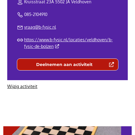
Kruisstraat 23A 5502 JA Veldhoven
085-2104910
vraag@b-fysic.nl
https://www.b-fysic.nl/locaties/veldhoven/b-
(Deze link gaat naar een externe website)
fysic-de-bolzen
Deelnemen aan activiteit
(Deze link gaat naar een externe we
Wijzig activiteit