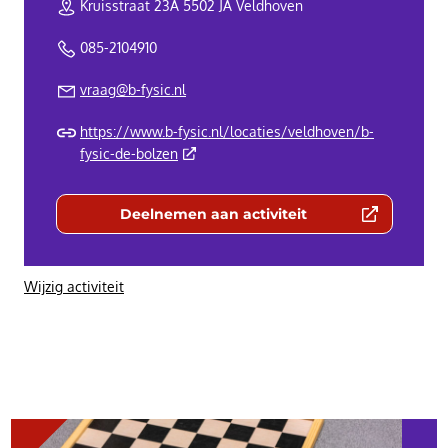
Kruisstraat 23A 5502 JA Veldhoven
085-2104910
vraag@b-fysic.nl
https://www.b-fysic.nl/locaties/veldhoven/b-
(Deze link gaat naar een externe website)
fysic-de-bolzen
Deelnemen aan activiteit
(Deze link gaat naar een externe we
Wijzig activiteit