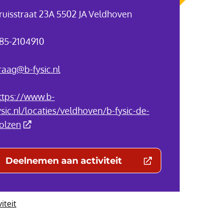
ruisstraat 23A 5502 JA Veldhoven
85-2104910
raag@b-fysic.nl
ttps://www.b-
ysic.nl/locaties/veldhoven/b-fysic-de-
(Deze link gaat naar een externe website)
olzen
Deelnemen aan activiteit
(Deze link gaat naar een externe websit
viteit