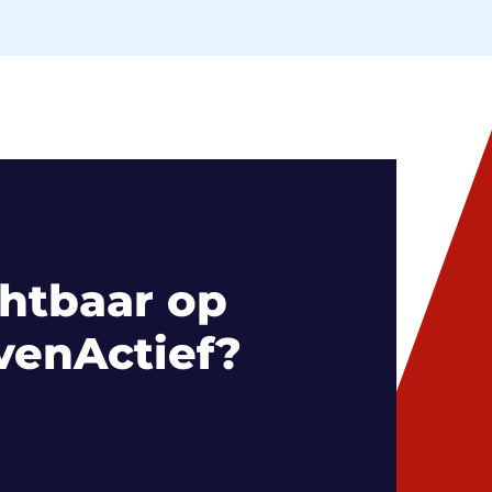
htbaar op
venActief?