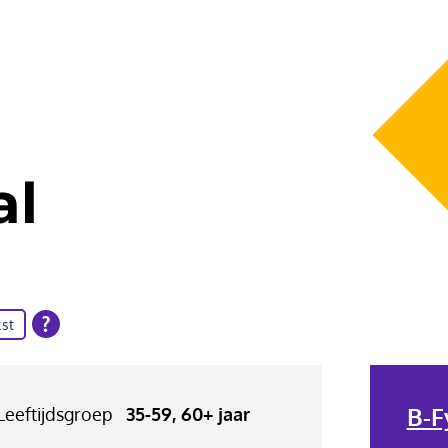
al
st
B-F
Leeftijdsgroep
35-59, 60+ jaar