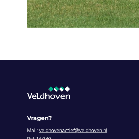
Vragen?
Mail:
veldhovenactief@veldhoven.nl
Bel:
14 040