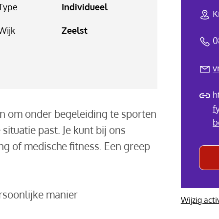
Type
Individueel
K
Wijk
Zeelst
0
v
h
f
an om onder begeleiding te sporten
b
situatie past. Je kunt bij ons
ing of medische fitness. Een greep
soonlijke manier
Wijzig acti