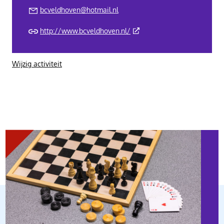
bcveldhoven@hotmail.nl
(Deze link gaat naar een ext
http://www.bcveldhoven.nl/
Wijzig activiteit