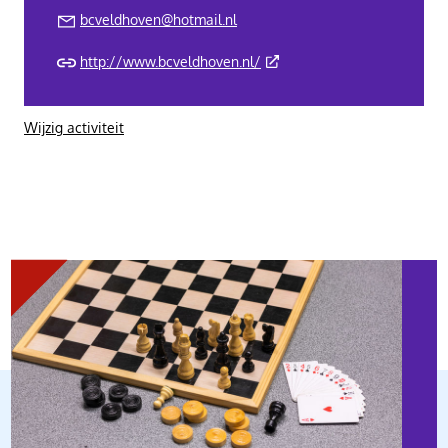
bcveldhoven@hotmail.nl
(Deze link gaat naar een ext
http://www.bcveldhoven.nl/
Wijzig activiteit