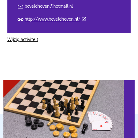
bcveldhoven@hotmail.nl
(Deze link gaat naar een ext
http://www.bcveldhoven.nl/
Wijzig activiteit