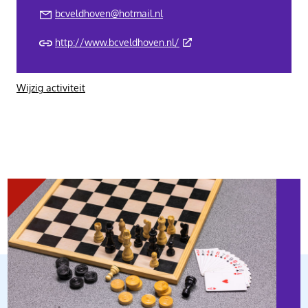
bcveldhoven@hotmail.nl
(Deze link gaat naar een ext
http://www.bcveldhoven.nl/
Wijzig activiteit