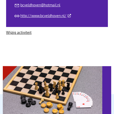
bcveldhoven@hotmail.nl
(Deze link gaat naar een ext
http://www.bcveldhoven.nl/
Wijzig activiteit