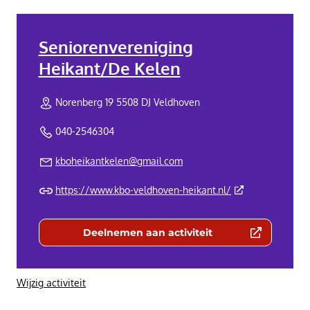
Seniorenvereniging
Heikant/De Kelen
Norenberg 19 5508 DJ Veldhoven
040-2546304
kboheikantkelen@gmail.com
(Deze link gaat n
https://www.kbo-veldhoven-heikant.nl/
Deelnemen aan activiteit
(Deze link gaat naar een externe we
Wijzig activiteit