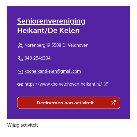
Seniorenvereniging
Heikant/De Kelen
Norenberg 19 5508 DJ Veldhoven
040-2546304
kboheikantkelen@gmail.com
(Deze link gaat n
https://www.kbo-veldhoven-heikant.nl/
Deelnemen aan activiteit
(Deze link gaat naar een externe we
Wijzig activiteit