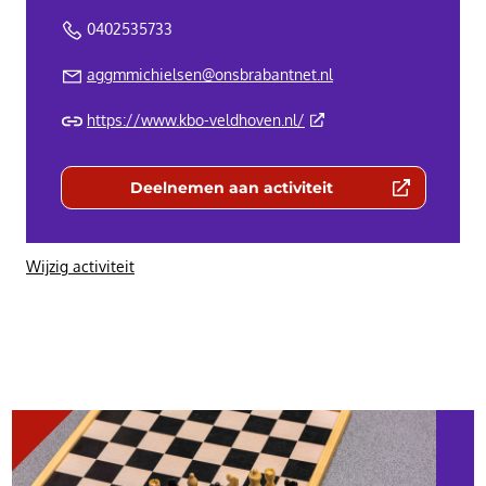
0402535733
aggmmichielsen@onsbrabantnet.nl
(Deze link gaat naar een 
https://www.kbo-veldhoven.nl/
Deelnemen aan activiteit
(Deze link gaat naar een externe we
Wijzig activiteit