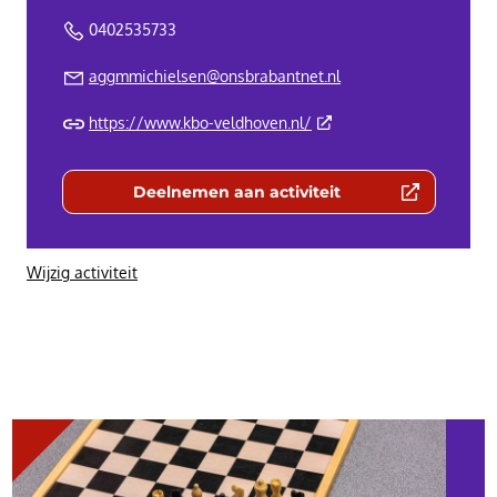
0402535733
aggmmichielsen@onsbrabantnet.nl
(Deze link gaat naar een 
https://www.kbo-veldhoven.nl/
Deelnemen aan activiteit
(Deze link gaat naar een externe we
Wijzig activiteit