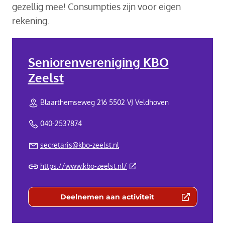
gezellig mee! Consumpties zijn voor eigen
rekening.
Seniorenvereniging KBO
Zeelst
Blaarthemseweg 216 5502 VJ Veldhoven
040-2537874
secretaris@kbo-zeelst.nl
(Deze link gaat naar een exte
https://www.kbo-zeelst.nl/
Deelnemen aan activiteit
(Deze link gaat naar een externe we