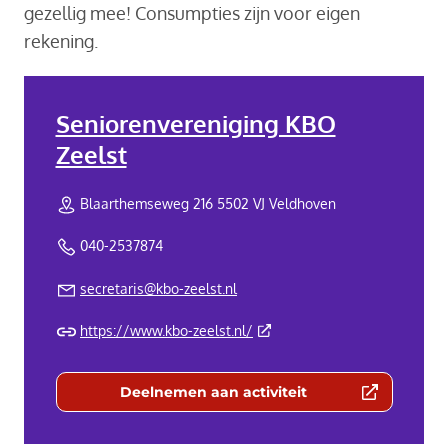
gezellig mee! Consumpties zijn voor eigen
rekening.
Seniorenvereniging KBO
Zeelst
Blaarthemseweg 216 5502 VJ Veldhoven
040-2537874
secretaris@kbo-zeelst.nl
(Deze link gaat naar een exte
https://www.kbo-zeelst.nl/
Deelnemen aan activiteit
(Deze link gaat naar een externe we