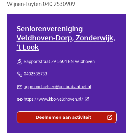
Wijnen-Luyten 040 2530909
Seniorenvereniging
Veldhoven-Dorp, Zonderwijk,
't Look
Rapportstraat 29 5504 BN Veldhoven
0402535733
aggmmichielsen@onsbrabantnet.nl
(Deze link gaat naar een 
https://www.kbo-veldhoven.nl/
Deelnemen aan activiteit
(Deze link gaat naar een externe we